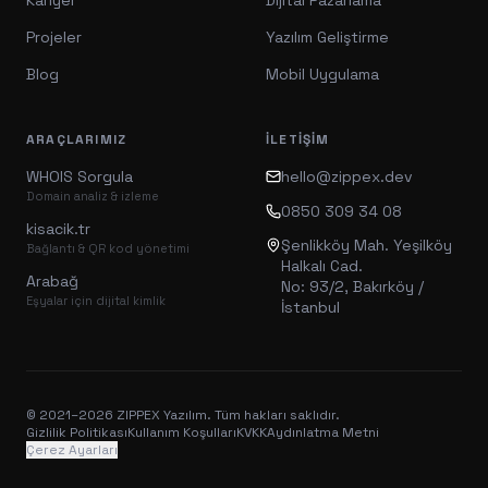
Kariyer
Dijital Pazarlama
Projeler
Yazılım Geliştirme
Blog
Mobil Uygulama
ARAÇLARIMIZ
İLETIŞIM
WHOIS Sorgula
hello@zippex.dev
Domain analiz & izleme
0850 309 34 08
kisacik.tr
Şenlikköy Mah. Yeşilköy
Bağlantı & QR kod yönetimi
Halkalı Cad.
Arabağ
No: 93/2, Bakırköy /
Eşyalar için dijital kimlik
İstanbul
© 2021–
2026
ZIPPEX Yazılım. Tüm hakları saklıdır.
Gizlilik Politikası
Kullanım Koşulları
KVKK
Aydınlatma Metni
Çerez Ayarları