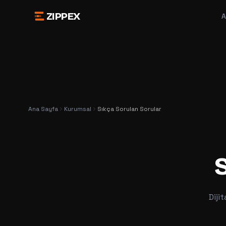
ZIPPEX
A
Ana Sayfa
Kurumsal
Sıkça Sorulan Sorular
Diji