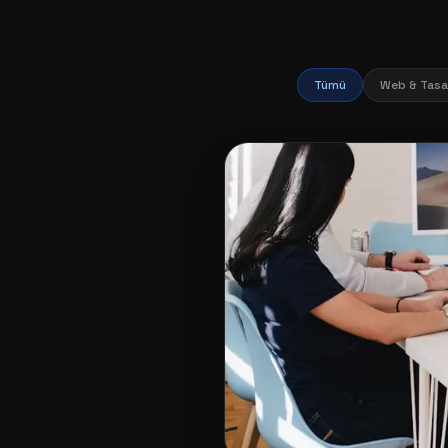
Tümü
Web & Tasa