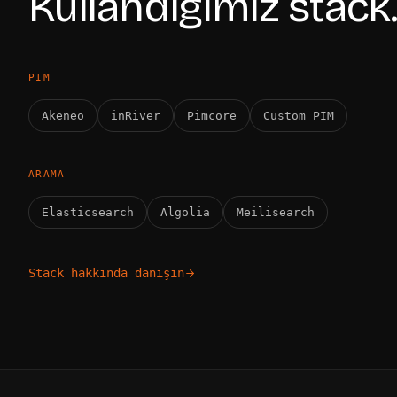
Kullandığımız stack.
PIM
Akeneo
inRiver
Pimcore
Custom PIM
ARAMA
Elasticsearch
Algolia
Meilisearch
Stack hakkında danışın