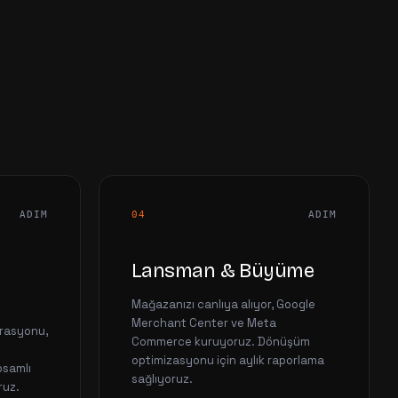
ADIM
04
ADIM
Lansman & Büyüme
Mağazanızı canlıya alıyor, Google
Merchant Center ve Meta
rasyonu,
Commerce kuruyoruz. Dönüşüm
optimizasyonu için aylık raporlama
psamlı
sağlıyoruz.
ruz.