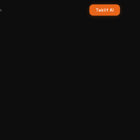
m
Teklif Al