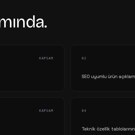
mında.
KAPSAM
02
SEO uyumlu ürün açıklama
KAPSAM
04
Teknik özellik tablolarını