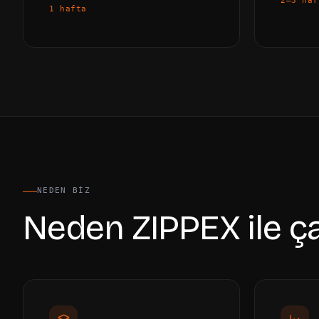
2–3 haf
1 hafta
NEDEN BIZ
Neden ZIPPEX ile ça