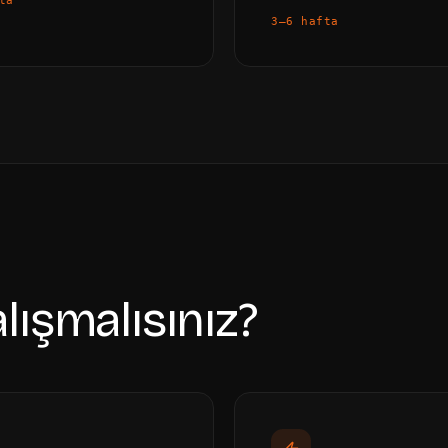
ta
3–6 hafta
lışmalısınız?