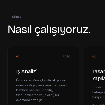
SÜREÇ
Nasıl çalışıyoruz.
01
ADIM
02
İş Analizi
Tasa
Yapı
Ürün kataloğunu, lojistik akışını ve
ödeme ihtiyaçlarını analiz ediyoruz.
Dönüşüm
Platform seçimi (Shopify,
kategori
WooCommerce veya özel) bu
kurguluy
aşamada netleşir.