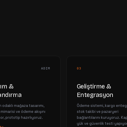
ADIM
03
rım &
Geliştirme &
landırma
Entegrasyon
 odaklı mağaza tasarımı,
Ödeme sistemi, kargo enteg
 mimarisi ve ödeme akışını
stok takibi ve pazaryeri
or, prototip hazırlıyoruz.
bağlantılarını kuruyoruz. Ka
yük ve güvenlik testi yapıyo