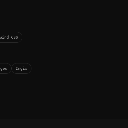
wind CSS
ages
Imgix