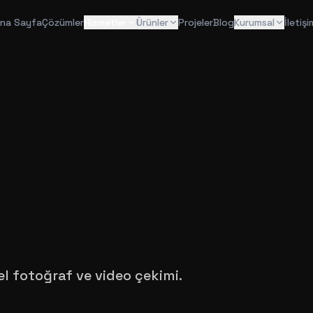
na Sayfa
Çözümler
Hizmetler
Ürünler
Projeler
Blog
Kurumsal
İletişi
l fotoğraf ve video çekimi.