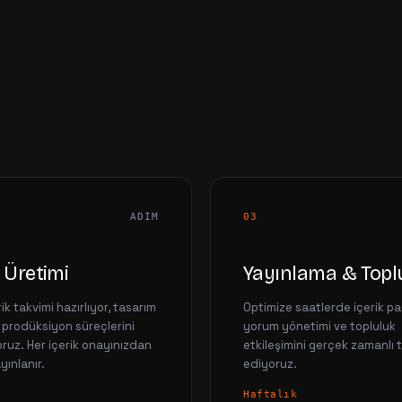
ADIM
03
k Üretimi
Yayınlama & Topl
rik takvimi hazırlıyor, tasarım
Optimize saatlerde içerik pa
 prodüksiyon süreçlerini
yorum yönetimi ve topluluk
ruz. Her içerik onayınızdan
etkileşimini gerçek zamanlı 
yınlanır.
ediyoruz.
Haftalık