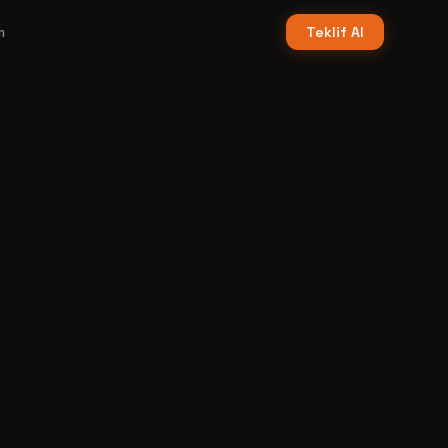
m
Teklif Al