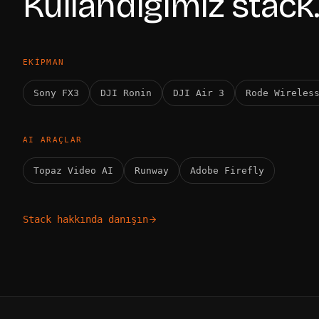
Kullandığımız stack.
EKIPMAN
Sony FX3
DJI Ronin
DJI Air 3
Rode Wireles
AI ARAÇLAR
Topaz Video AI
Runway
Adobe Firefly
Stack hakkında danışın