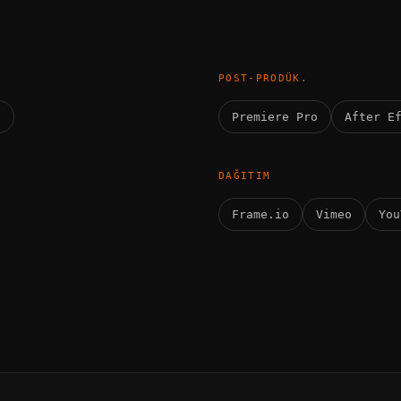
POST-PRODÜK.
s
Premiere Pro
After E
DAĞITIM
Frame.io
Vimeo
You