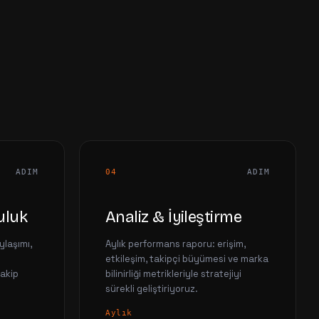
ADIM
04
ADIM
uluk
Analiz & İyileştirme
ylaşımı,
Aylık performans raporu: erişim,
etkileşim, takipçi büyümesi ve marka
takip
bilinirliği metrikleriyle stratejiyi
sürekli geliştiriyoruz.
Aylık