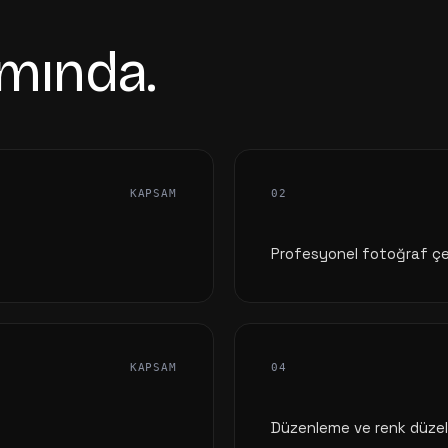
mında.
KAPSAM
02
Profesyonel fotoğraf ç
KAPSAM
04
Düzenleme ve renk düze