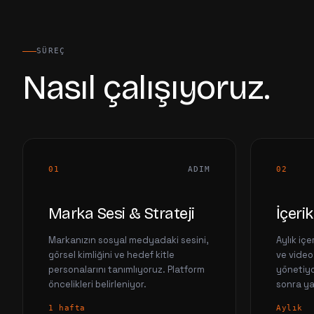
SÜREÇ
Nasıl çalışıyoruz.
01
ADIM
02
Marka Sesi & Strateji
İçeri
Markanızın sosyal medyadaki sesini,
Aylık içe
görsel kimliğini ve hedef kitle
ve video
personalarını tanımlıyoruz. Platform
yönetiyo
öncelikleri belirleniyor.
sonra ya
1 hafta
Aylık