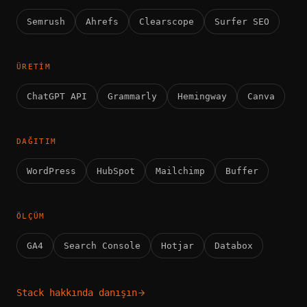
Semrush
Ahrefs
Clearscope
Surfer SEO
ÜRETIM
ChatGPT API
Grammarly
Hemingway
Canva
DAĞITIM
WordPress
HubSpot
Mailchimp
Buffer
ÖLÇÜM
GA4
Search Console
Hotjar
Databox
Stack hakkında danışın