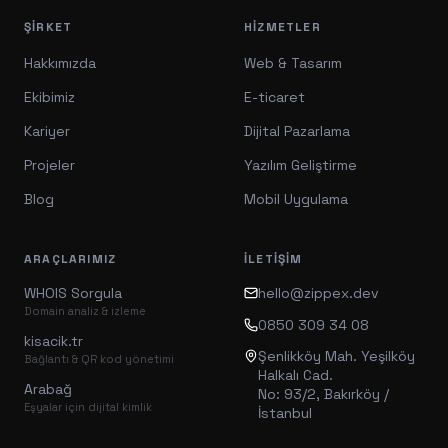
ŞIRKET
HIZMETLER
Hakkımızda
Web & Tasarım
Ekibimiz
E-ticaret
Kariyer
Dijital Pazarlama
Projeler
Yazılım Geliştirme
Blog
Mobil Uygulama
ARAÇLARIMIZ
İLETIŞIM
WHOIS Sorgula
hello@zippex.dev
Domain analiz & izleme
0850 309 34 08
kisacik.tr
Şenlikköy Mah. Yeşilköy
Bağlantı & QR kod yönetimi
Halkalı Cad.
Arabağ
No: 93/2, Bakırköy /
Eşyalar için dijital kimlik
İstanbul