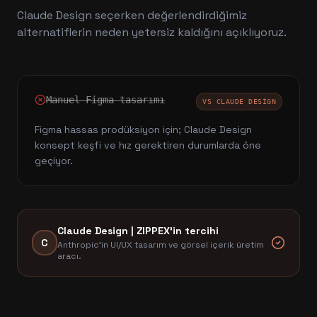
Claude Design
seçerken değerlendirdiğimiz
alternatiflerin neden yetersiz kaldığını açıklıyoruz.
Manuel Figma tasarımı
VS
CLAUDE DESIGN
Figma hassas prodüksiyon için; Claude Design
konsept keşfi ve hız gerektiren durumlarda öne
geçiyor.
Claude Design
| ZIPPEX'in tercihi
C
Anthropic'in UI/UX tasarım ve görsel içerik üretim
aracı.