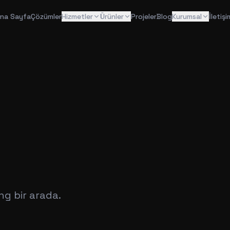
na Sayfa
Çözümler
Hizmetler
Ürünler
Projeler
Blog
Kurumsal
İletişi
g bir arada.