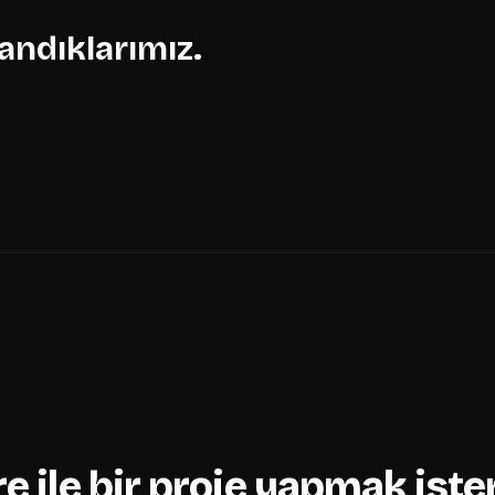
landıklarımız.
re
ile bir proje yapmak iste