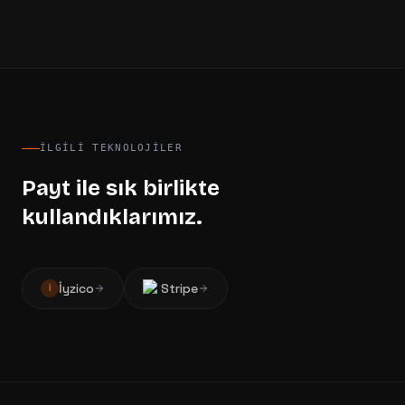
İLGILI TEKNOLOJILER
Payt
ile sık birlikte
kullandıklarımız.
İyzico
Stripe
İ