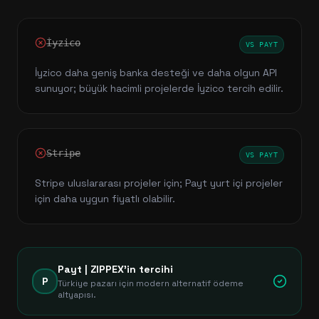
İyzico
VS
PAYT
İyzico daha geniş banka desteği ve daha olgun API
sunuyor; büyük hacimli projelerde İyzico tercih edilir.
Stripe
VS
PAYT
Stripe uluslararası projeler için; Payt yurt içi projeler
için daha uygun fiyatlı olabilir.
Payt
| ZIPPEX'in tercihi
P
Türkiye pazarı için modern alternatif ödeme
altyapısı.