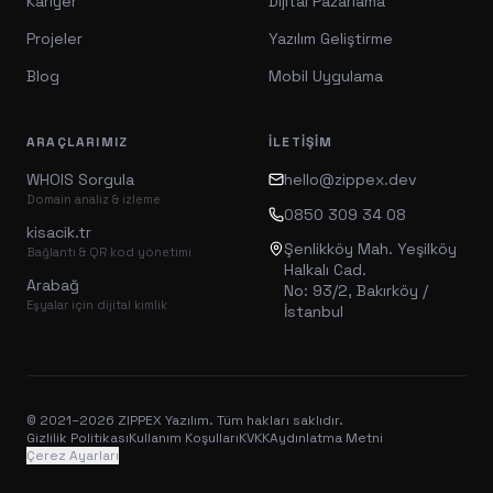
Kariyer
Dijital Pazarlama
Projeler
Yazılım Geliştirme
Blog
Mobil Uygulama
ARAÇLARIMIZ
İLETIŞIM
WHOIS Sorgula
hello@zippex.dev
Domain analiz & izleme
0850 309 34 08
kisacik.tr
Şenlikköy Mah. Yeşilköy
Bağlantı & QR kod yönetimi
Halkalı Cad.
Arabağ
No: 93/2, Bakırköy /
Eşyalar için dijital kimlik
İstanbul
© 2021–
2026
ZIPPEX Yazılım. Tüm hakları saklıdır.
Gizlilik Politikası
Kullanım Koşulları
KVKK
Aydınlatma Metni
Çerez Ayarları