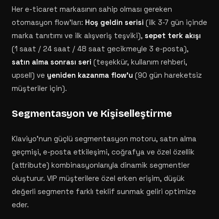
Her e-ticaret markasının sahip olması gereken
otomasyon flow'ları:
Hoş geldin serisi
(ilk 3-7 gün içinde
marka tanıtımı ve ilk alışveriş teşviki),
sepet terk akışı
(1 saat / 24 saat / 48 saat gecikmeyle 3 e-posta),
satın alma sonrası seri
(teşekkür, kullanım rehberi,
upsell) ve
yeniden kazanma flow'u
(90 gün hareketsiz
müşteriler için).
Segmentasyon ve Kişiselleştirme
Klaviyo'nun güçlü segmentasyon motoru, satın alma
geçmişi, e-posta etkileşimi, coğrafya ve özel özellik
(attribute) kombinasyonlarıyla dinamik segmentler
oluşturur. VIP müşterilere özel erken erişim, düşük
değerli segmente farklı teklif sunmak geliri optimize
eder.