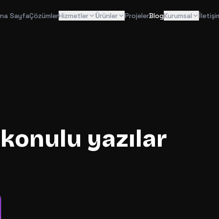
na Sayfa
Çözümler
Hizmetler
Ürünler
Projeler
Blog
Kurumsal
İletişi
konulu yazılar