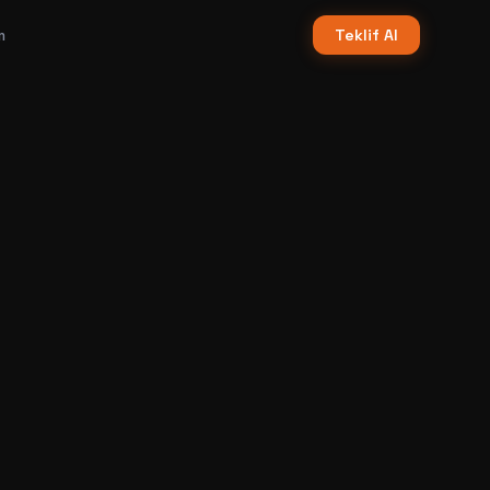
m
Teklif Al