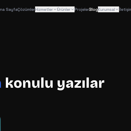
na Sayfa
Çözümler
Hizmetler
Ürünler
Projeler
Blog
Kurumsal
İletişi
a
konulu yazılar