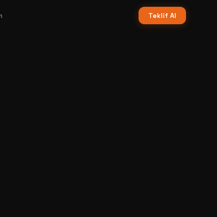
m
Teklif Al