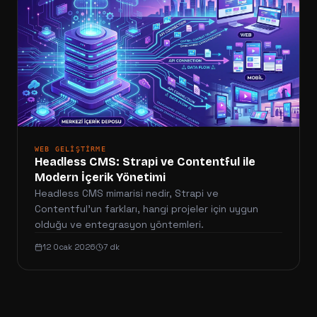
WEB GELIŞTIRME
Headless CMS: Strapi ve Contentful ile
Modern İçerik Yönetimi
Headless CMS mimarisi nedir, Strapi ve
Contentful'un farkları, hangi projeler için uygun
olduğu ve entegrasyon yöntemleri.
12 Ocak 2026
7 dk