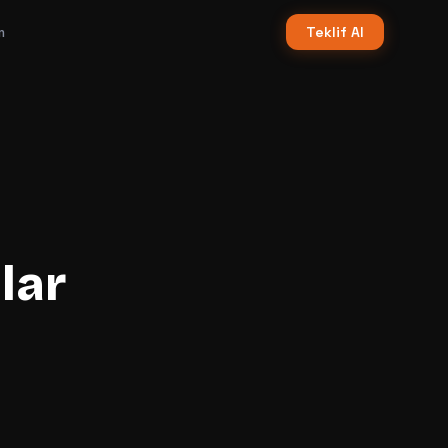
m
Teklif Al
lar