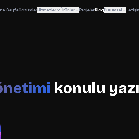
na Sayfa
Çözümler
Hizmetler
Ürünler
Projeler
Blog
Kurumsal
İletişi
önetimi
konulu yazı