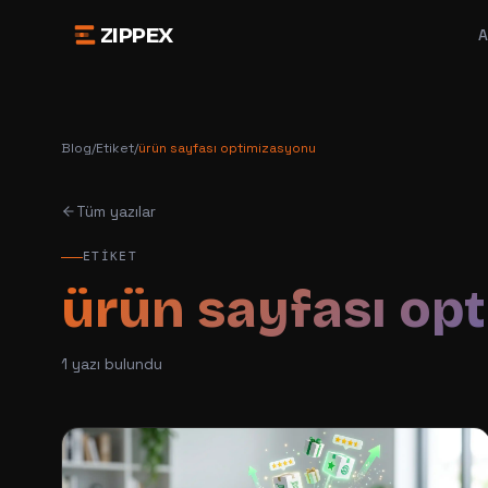
ZIPPEX
A
Blog
/
Etiket
/
ürün sayfası optimizasyonu
Tüm yazılar
ETIKET
ürün sayfası op
1
yazı bulundu