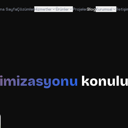
na Sayfa
Çözümler
Hizmetler
Ürünler
Projeler
Blog
Kurumsal
İletişi
timizasyonu
konulu