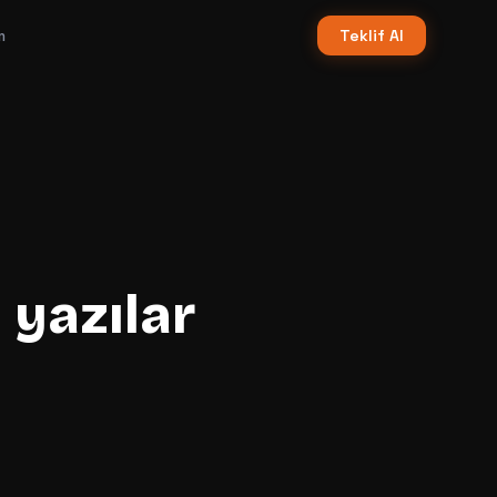
m
Teklif Al
 yazılar