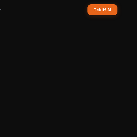
m
Teklif Al