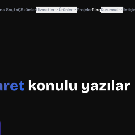
na Sayfa
Çözümler
Hizmetler
Ürünler
Projeler
Blog
Kurumsal
İletişi
aret
konulu yazılar