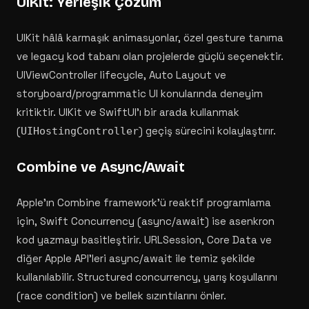
UIKit: Yerleşik Çözüm
UIKit hâlâ karmaşık animasyonlar, özel gesture tanıma
ve legacy kod tabanı olan projelerde güçlü seçenektir.
UIViewController lifecycle, Auto Layout ve
storyboard/programmatic UI konularında deneyim
kritiktir. UIKit ve SwiftUI'ı bir arada kullanmak
(
) geçiş sürecini kolaylaştırır.
UIHostingController
Combine ve Async/Await
Apple'ın Combine framework'ü reaktif programlama
için, Swift Concurrency (async/await) ise asenkron
kod yazmayı basitleştirir. URLSession, Core Data ve
diğer Apple API'leri async/await ile temiz şekilde
kullanılabilir. Structured concurrency, yarış koşullarını
(race condition) ve bellek sızıntılarını önler.