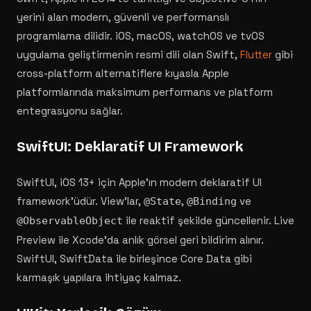
yerini alan modern, güvenli ve performanslı
programlama dilidir. iOS, macOS, watchOS ve tvOS
uygulama geliştirmenin resmi dili olan Swift,
Flutter
gibi
cross-platform alternatiflere kıyasla Apple
platformlarında maksimum performans ve platform
entegrasyonu sağlar.
SwiftUI: Deklaratif UI Framework
SwiftUI, iOS 13+ için Apple'ın modern deklaratif UI
framework'üdür. View'lar,
,
ve
@State
@Binding
ile reaktif şekilde güncellenir. Live
@ObservableObject
Preview ile Xcode'da anlık görsel geri bildirim alınır.
SwiftUI, SwiftData ile birleşince Core Data gibi
karmaşık yapılara ihtiyaç kalmaz.