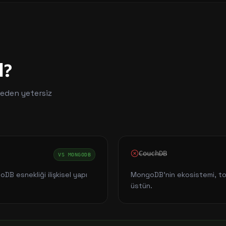
l?
neden yetersiz
CouchDB
VS
MONGODB
oDB esnekliği ilişkisel yapı
MongoDB'nin ekosistemi, top
üstün.