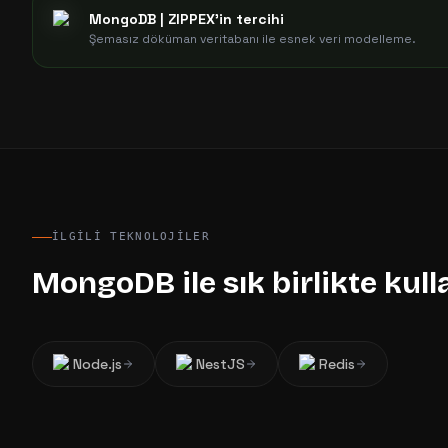
MongoDB
| ZIPPEX'in tercihi
Şemasız döküman veritabanı ile esnek veri modelleme.
İLGILI TEKNOLOJILER
MongoDB
ile sık birlikte kul
Node.js
NestJS
Redis