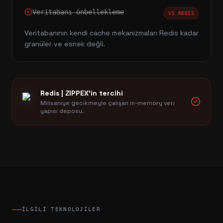
Veritabanı önbellekleme
VS
REDIS
Veritabanının kendi cache mekanizmaları Redis kadar
granüler ve esnek değil.
Redis
| ZIPPEX'in tercihi
Milisaniye gecikmeyle çalışan in-memory veri
yapısı deposu.
İLGILI TEKNOLOJILER