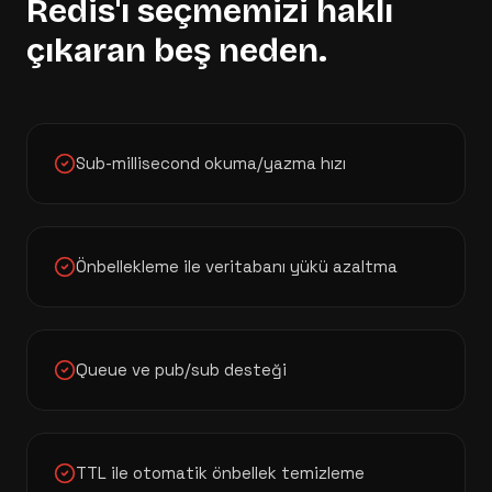
Redis
'ı seçmemizi haklı
çıkaran beş neden.
Sub-millisecond okuma/yazma hızı
Önbellekleme ile veritabanı yükü azaltma
Queue ve pub/sub desteği
TTL ile otomatik önbellek temizleme