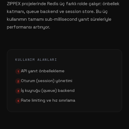
ZIPPEX projelerinde Redis üç farklı rolde çalışır: önbellek
katmanı, queue backend ve session store. Bu üç
kullanımın tamamı sub-millisecond yanıt süreleriyle
performansı artırıyor.
KULLANIM ALANLARI
API yanıt önbellekleme
1
Oturum (session) yönetimi
2
İş kuyruğu (queue) backend
3
Rate limiting ve hız sınırlama
4