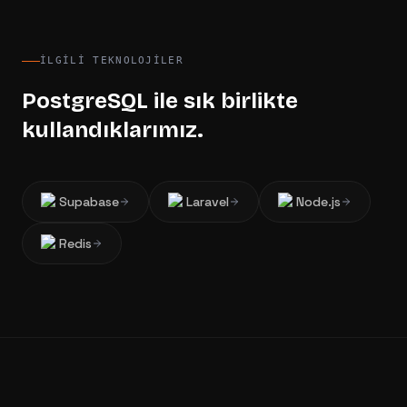
İLGILI TEKNOLOJILER
PostgreSQL
ile sık birlikte
kullandıklarımız.
Supabase
Laravel
Node.js
Redis