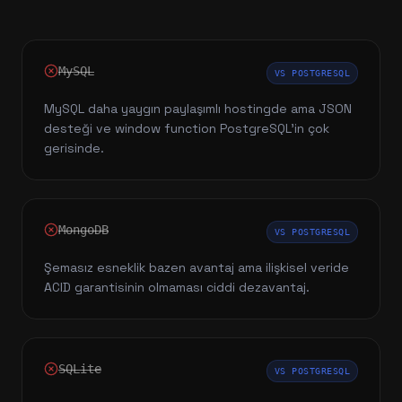
MySQL
VS
POSTGRESQL
MySQL daha yaygın paylaşımlı hostingde ama JSON
desteği ve window function PostgreSQL'in çok
gerisinde.
MongoDB
VS
POSTGRESQL
Şemasız esneklik bazen avantaj ama ilişkisel veride
ACID garantisinin olmaması ciddi dezavantaj.
SQLite
VS
POSTGRESQL