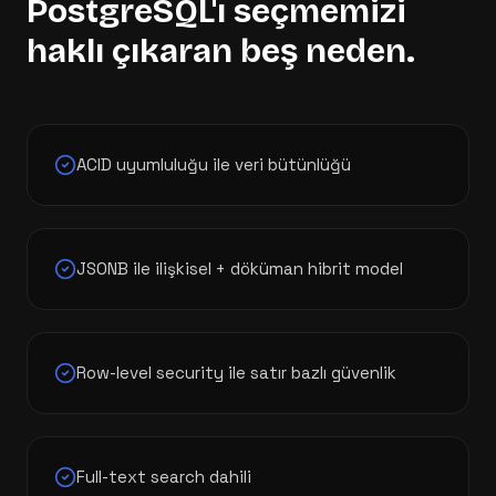
PostgreSQL
'ı seçmemizi
haklı çıkaran beş neden.
ACID uyumluluğu ile veri bütünlüğü
JSONB ile ilişkisel + döküman hibrit model
Row-level security ile satır bazlı güvenlik
Full-text search dahili