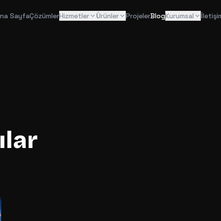
na Sayfa
Çözümler
Hizmetler
Ürünler
Projeler
Blog
Kurumsal
İletişi
ılar