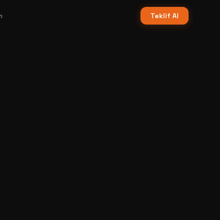
m
Teklif Al