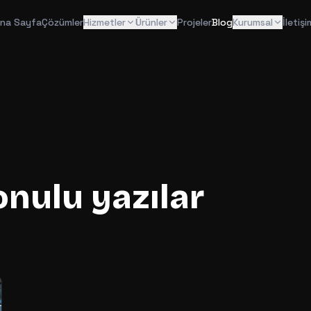
na Sayfa
Çözümler
Hizmetler
Ürünler
Projeler
Blog
Kurumsal
İletişi
nulu yazılar