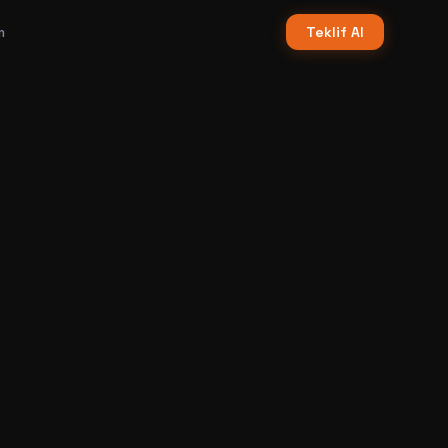
m
Teklif Al