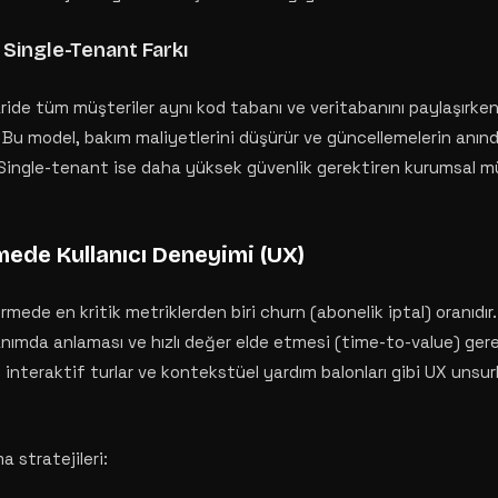
 Single-Tenant Farkı
de tüm müşteriler aynı kod tabanı ve veritabanını paylaşırken, 
r. Bu model, bakım maliyetlerini düşürür ve güncellemelerin anınd
 Single-tenant ise daha yüksek güvenlik gerektiren kurumsal müş
mede Kullanıcı Deneyimi (UX)
rmede en kritik metriklerden biri churn (abonelik iptal) oranıdır. 
anımda anlaması ve hızlı değer elde etmesi (time-to-value) gere
, interaktif turlar ve kontekstüel yardım balonları gibi UX unsu
a stratejileri: