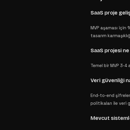
SaaS proje geli
MVP aşaması için 10
tasarım karmaşıklığ
SaaS projesi n
Temel bir MVP 3-4 a
Veri güvenliği n
End-to-end şifrele
politikaları ile veri
Mevcut sistemle