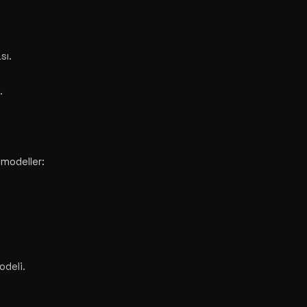
sı.
.
 modeller:
odeli.