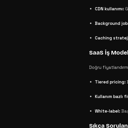
CDN kullanımı:
Gl
Background job
Caching strateji
SaaS İş Model
Doğru fiyatlandırma
Tiered pricing:
B
Kullanım bazlı f
White-label:
Baş
Sıkça Sorulan