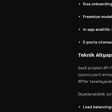
Kısa onboarding
Freemium model
In-app analitik:
E-posta otomas
Teknik Altyapı
SaaS projeleri API-
üçüncü parti entegr
API'ler tasarlayara
Ölçeklenebilirlik iç
Load balancing