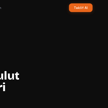
m
Teklif Al
ulut
i