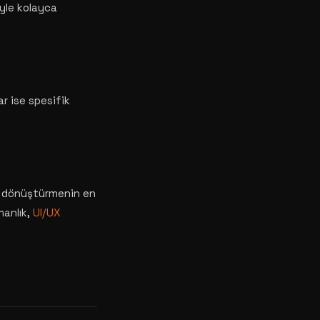
yle kolayca
r ise spesifik
ine dönüştürmenin en
manlık,
UI/UX