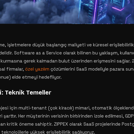
me, işletmelere düşük başlangıç maliyeti ve küresel erişilebilirl
lidir. Software as a Service olarak bilinen bu yaklaşım, kullanıcı
 kurmasına gerek kalmadan bulut üzerinden erişmesini sağlar. 2
sal firmalar,
özel yazılım
çözümlerini SaaS modeliyle pazara sun
venue) elde etmeyi hedefliyor.
: Teknik Temeller
rojesi için multi-tenant (çok kiracılı) mimari, otomatik ölçekle
ri şarttır. Her müşterinin verisinin birbirinden izole edilmesi, G
an kritik öneme sahiptir. ZIPPEX olarak SaaS projelerinde Post
eknolojilerle yüksek erişilebilirlik sağlıyoruz.