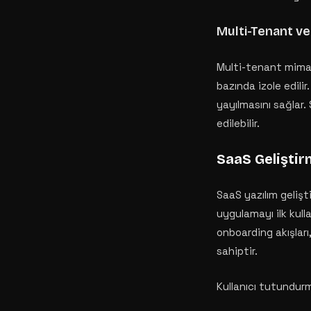
Multi-Tenant ve
Multi-tenant mimari
bazında izole edili
yayılmasını sağlar.
edilebilir.
SaaS Geliştir
SaaS yazılım gelişti
uygulamayı ilk kull
onboarding akışları
sahiptir.
Kullanıcı tutundurm