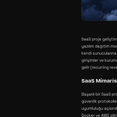
SaaS proje geliştir
yazılım dağıtım mode
kendi sunucularına
girişimler ve kurum
gelir (recurring re
SaaS Mimarisi
Başarılı bir SaaS p
güvenlik protokolle
uyumluluğu açısınd
Docker ve AWS gibi t