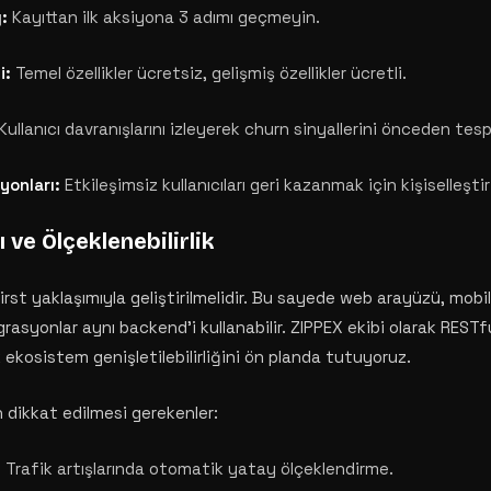
:
Kayıttan ilk aksiyona 3 adımı geçmeyin.
i:
Temel özellikler ücretsiz, gelişmiş özellikler ücretli.
Kullanıcı davranışlarını izleyerek churn sinyallerini önceden tesp
yonları:
Etkileşimsiz kullanıcıları geri kazanmak için kişiselleşti
 ve Ölçeklenebilirlik
first yaklaşımıyla geliştirilmelidir. Bu sayede web arayüzü, mob
asyonlar aynı backend'i kullanabilir. ZIPPEX ekibi olarak REST
k ekosistem genişletilebilirliğini ön planda tutuyoruz.
in dikkat edilmesi gerekenler:
:
Trafik artışlarında otomatik yatay ölçeklendirme.