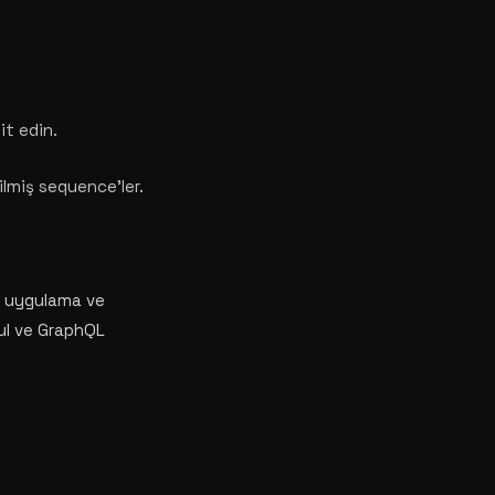
it edin.
rilmiş sequence'ler.
il uygulama ve
ful ve GraphQL