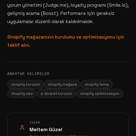
yorum yönetimi (Judge.me), loyalty programı (Smile.io),
gelişmiş arama (Boost). Performans için gereksiz
uygulamalar düzenli olarak kaldırılmalıdır.
Shopify mağazanızın kurulumu ve optimizasyonu için
teklif alın.
ANAHTAR KELIMELER
shopify kurulum
shopify mağaza
shopify tema
shopify seo
e-ticaret kurulum
shopify optimizasyon
YAZAR
Meltem Güzel